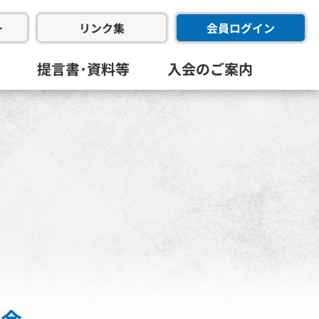
ー
会員ログイン
リンク集
提言書･資料等
入会のご案内
会･幹事会･代表幹事会)
委員会
進委員会
共創委員会
フラ推進委員会
同友会･全国経済同友会
員会