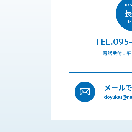
TEL.095
電話受付：平日9
メール
doyukai@nag