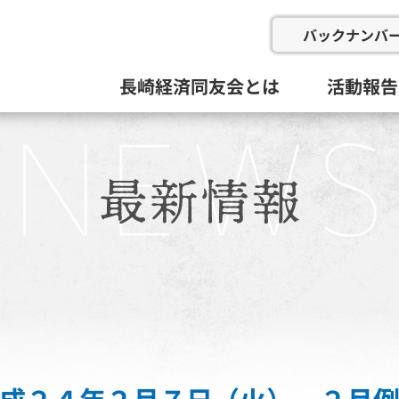
バックナンバ
長崎経済同友会とは
活動報告
会の概要
委員会と活動目標
例会
総会等(総
企画総務
新産業推
にぎわい
地域イン
九州経済
その他
活動組織と役員
過去の委