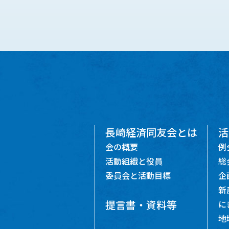
長崎経済同友会とは
活
会の概要
例
活動組織と役員
総
委員会と活動目標
企
新
提言書・資料等
に
地