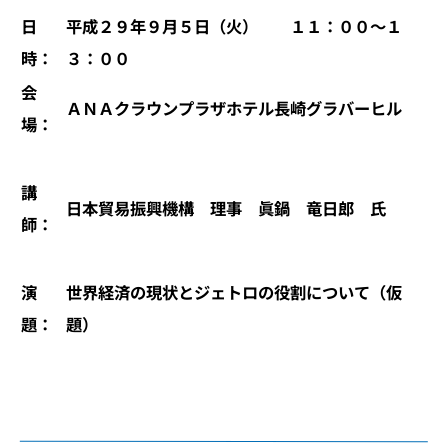
日
平成２９年９月５日（火） １１：００～１
時：
３：００
会
ＡＮＡクラウンプラザホテル長崎グラバーヒル
場：
講
日本貿易振興機構 理事 眞鍋 竜日郎 氏
師：
演
世界経済の現状とジェトロの役割について（仮
題：
題）