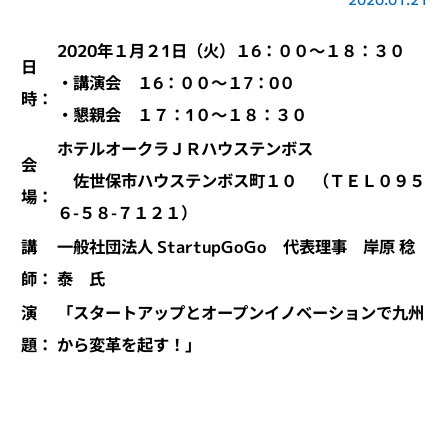
2020年１月２1日（火）１6：００～１８：３０
日
・講演会 １6：００～１7：0０
時：
・懇親会 １７：1０～１８：３０
ホテルオークラＪＲハウステンボス
会
佐世保市ハウステンボス町１０ （ＴＥＬ０９５
場：
６-５８-７１２１）
講
一般社団法人 StartupGoGo 代表理事 岸原 稔
師：
泰 氏
演
「スタートアップとオープンイノベーションで九州
題：
から変革を起す！」