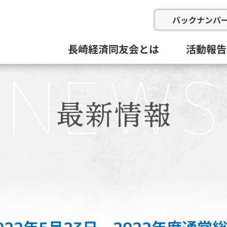
バックナンバ
長崎経済同友会とは
活動報告
会の概要
委員会と活動目標
例会
総会等(総
企画総務
新産業推
にぎわい
地域イン
九州経済
その他
活動組織と役員
過去の委