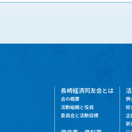
長崎経済同友会とは
活
会の概要
例
活動組織と役員
総
委員会と活動目標
企
新
に