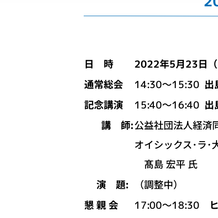
2
日 時
2022年5月23日
通常総会
14:30～15:30
出
記念講演
15:40～16:40
出
講 師:
公益社団法人経済
オイシックス･ラ･
髙島 宏平 氏
演 題:
（調整中）
懇 親 会
17:00～18:30
ヒ