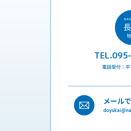
TEL.095
電話受付：平日9
メール
doyukai@nag