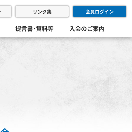
ー
会員ログイン
リンク集
提言書･資料等
入会のご案内
会･幹事会･代表幹事会)
委員会
進委員会
共創委員会
フラ推進委員会
同友会･全国経済同友会
員会