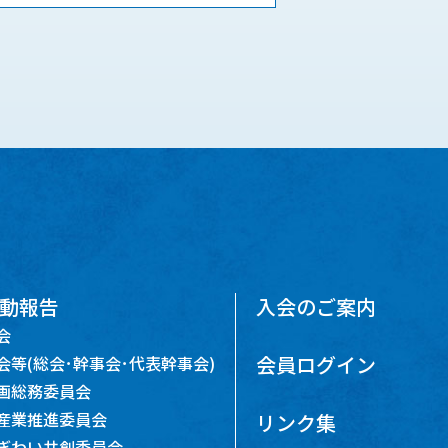
動報告
入会のご案内
会
会員ログイン
会等(総会･幹事会･代表幹事会)
画総務委員会
産業推進委員会
リンク集
ぎわい共創委員会