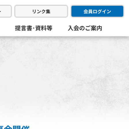
ー
会員ログイン
リンク集
提言書･資料等
入会のご案内
会･幹事会･代表幹事会)
委員会
進委員会
共創委員会
フラ推進委員会
同友会･全国経済同友会
員会