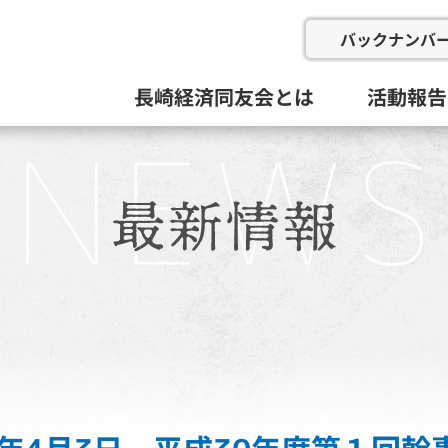
バックナンバ
長崎経済同友会とは
活動報告
会の概要
委員会と活動目標
例会
総会等(総
企画総務
新産業推
にぎわい
地域イン
九州経済
その他
活動組織と役員
過去の委