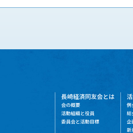
長崎経済同友会とは
活
会の概要
例
活動組織と役員
総
委員会と活動目標
企
新