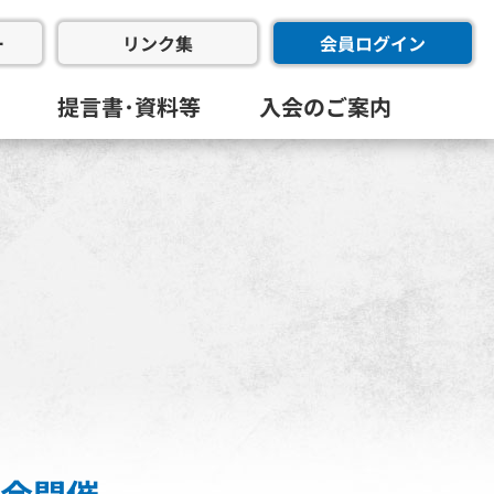
ー
会員ログイン
リンク集
提言書･資料等
入会のご案内
会･幹事会･代表幹事会)
委員会
進委員会
共創委員会
フラ推進委員会
同友会･全国経済同友会
員会