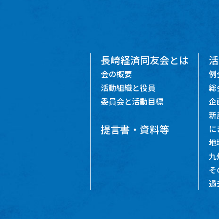
長崎経済同友会とは
活
会の概要
例
活動組織と役員
総
委員会と活動目標
企
新
提言書・資料等
に
地
九
そ
過