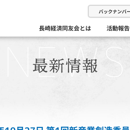
バックナンバ
長崎経済同友会とは
活動報告
会の概要
委員会と活動目標
例会
総会等(総
企画総務
新産業推
にぎわい
地域イン
九州経済
その他
活動組織と役員
過去の委