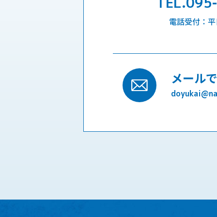
TEL.095
電話受付：平日9
メール
doyukai@nag