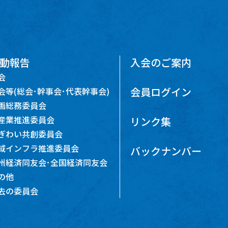
動報告
入会のご案内
会
会員ログイン
会等(総会･幹事会･代表幹事会)
画総務委員会
産業推進委員会
リンク集
ぎわい共創委員会
域インフラ推進委員会
バックナンバー
州経済同友会･全国経済同友会
の他
去の委員会