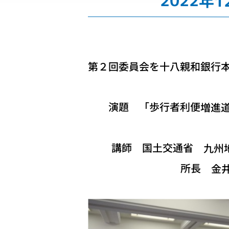
2022年
第２回委員会を十八親和銀行本
演題 「歩行者利便増進道
講師 国土交通省 九州地
所長 金井 仁