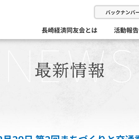
バックナンバ
長崎経済同友会とは
活動報告
会の概要
委員会と活動目標
例会
総会等(総
企画総務
新産業推
にぎわい
地域イン
九州経済
その他
活動組織と役員
過去の委