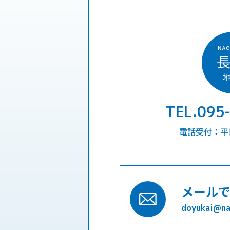
TEL.095
電話受付：平日9
メール
doyukai@nag