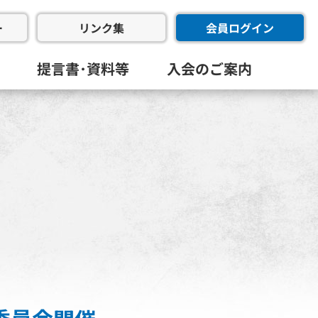
ー
会員ログイン
リンク集
提言書･資料等
入会のご案内
会･幹事会･代表幹事会)
委員会
進委員会
共創委員会
フラ推進委員会
同友会･全国経済同友会
員会