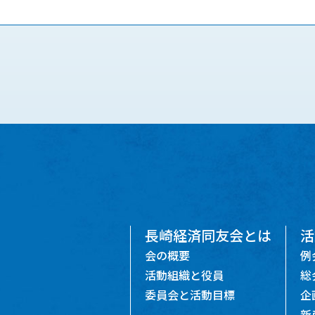
長崎経済同友会とは
活
会の概要
例
活動組織と役員
総
委員会と活動目標
企
新