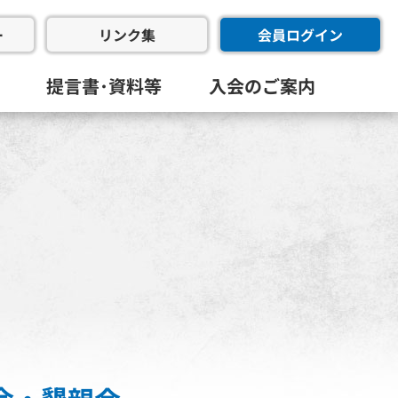
ー
会員ログイン
リンク集
提言書･資料等
入会のご案内
会･幹事会･代表幹事会)
委員会
進委員会
共創委員会
フラ推進委員会
同友会･全国経済同友会
員会