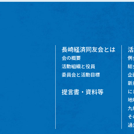
長崎経済同友会とは
活
会の概要
例
活動組織と役員
総
委員会と活動目標
企
新
提言書・資料等
に
地
九
そ
過