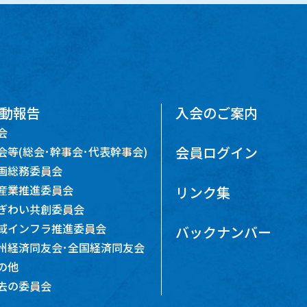
動報告
入会のご案内
会
会員ログイン
会等(総会･幹事会･代表幹事会)
画総務委員会
産業推進委員会
リンク集
ぎわい共創委員会
域インフラ推進委員会
バックナンバー
州経済同友会･全国経済同友会
の他
去の委員会