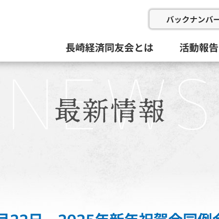
バックナンバ
長崎経済同友会とは
活動報告
会の概要
委員会と活動目標
例会
総会等(総
企画総務
新産業推
にぎわい
地域イン
九州経済
その他
活動組織と役員
過去の委