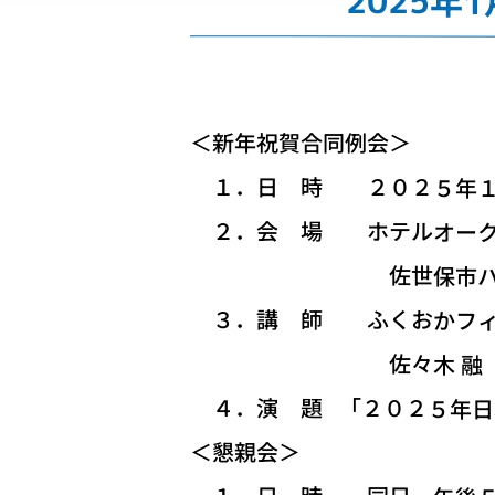
2025年
＜新年祝賀合同例会＞
１．日 時 ２０２５年１
２．会 場 ホテルオーク
佐世保市ハウステンボ
３．講 師 ふくおかフィナ
佐々木 融（ささき
４．演 題 「２０２５年日
＜懇親会＞