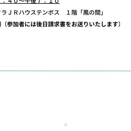
５：４０～午後７：１０
ラＪＲハウステンボス １階「鳳の間」
円（
参加者には後日請求書をお送りいたします
）