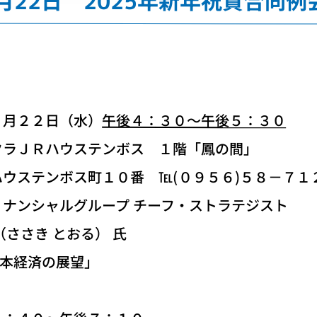
1月22日 2025年新年祝賀合同
月２２日（水）
午後４：３０～午後５：３０
ラＪＲハウステンボス １階「鳳の間」
ス町１０番 ℡(０９５６)５８－７１
ンシャルグループ チーフ・ストラテジスト
 とおる） 氏
本経済の展望」