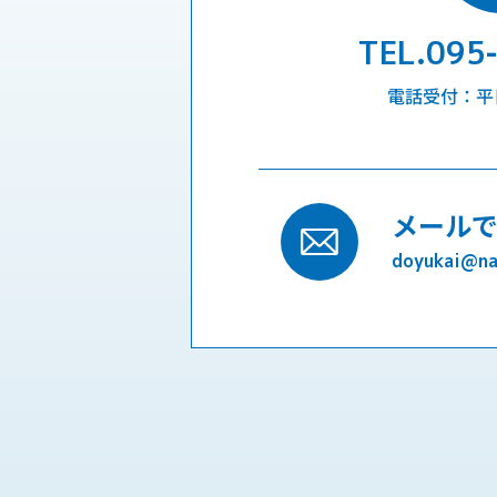
TEL.095
電話受付：平日9
メール
doyukai@nag