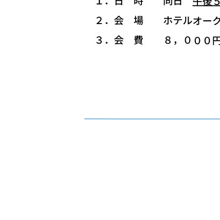
１．日 時 同日
午後
２．会 場 ホテルオーク
３．会 費 ８，０００