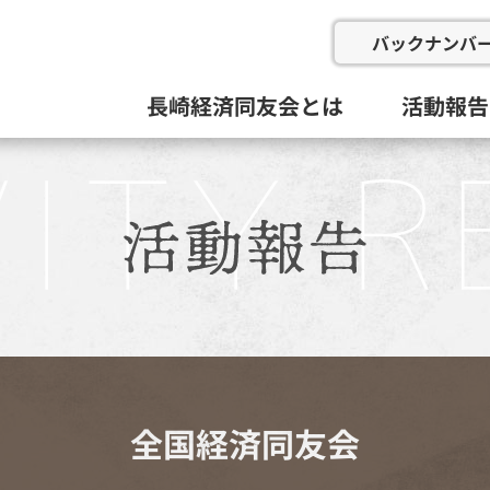
バックナンバ
長崎経済同友会とは
活動報告
会の概要
委員会と活動目標
例会
総会等(総
企画総務
新産業推
にぎわい
地域イン
九州経済
その他
活動組織と役員
過去の委
全国経済同友会