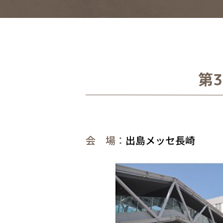
第
会 場：
出島メッセ長崎