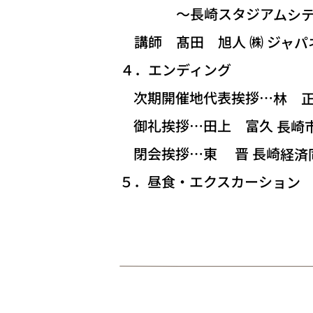
～長崎スタジアムシティ
講師 髙田 旭人 ㈱ ジャパ
４．エンディング
次期開催地代表挨拶…林 正博
御礼挨拶…田上 富久 長崎
閉会挨拶…東 晋 長崎経済
５．昼食・エクスカーション