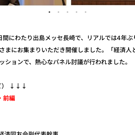
ら2日間にわたり出島メッセ長崎で、リアルでは4年
皆さまにお集まりいただき開催しました。「経済人
セッションで、熱心なパネル討議が行われました。
） ↓↓↓
・前編
 経済同友会副代表幹事