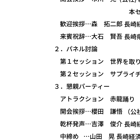
本セミナー企画
歓迎挨拶…森 拓二郎 長崎経
来賓祝辞…大石 賢吾 長崎
２．パネル討論
第１セッション 世界を取り
第２セッション サプライチ
３．懇親パーティー
アトラクション 赤龍踊り
開会挨拶…櫻田 謙悟 （公社
乾杯発声…吉澤 俊介 長崎経
中締め …山田 晃 長崎経済