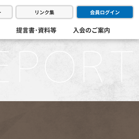
ー
会員ログイン
リンク集
提言書･資料等
入会のご案内
会･幹事会･代表幹事会)
委員会
進委員会
共創委員会
フラ推進委員会
同友会･全国経済同友会
員会