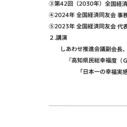
③第42回（2030年）全国
④2024年 全国経済同友会 
⑤2023年 全国経済同友会 
２.講演
しあわせ推進会議副会長、土佐
『高知県民総幸福度（ＧＫ
「日本一の幸福実感県・