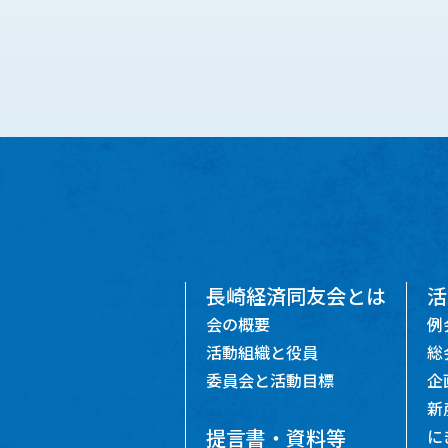
長崎経済同友会とは
活
会の概要
例
活動組織と役員
総
委員会と活動目標
企
新
提言書・資料等
に