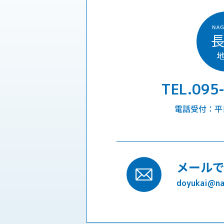
TEL.095
電話受付：平日9
メール
doyukai@nag