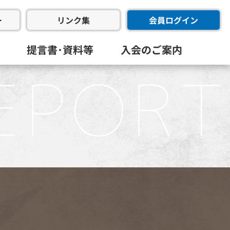
ー
会員ログイン
リンク集
提言書･資料等
入会のご案内
会･幹事会･代表幹事会)
委員会
進委員会
共創委員会
フラ推進委員会
同友会･全国経済同友会
員会