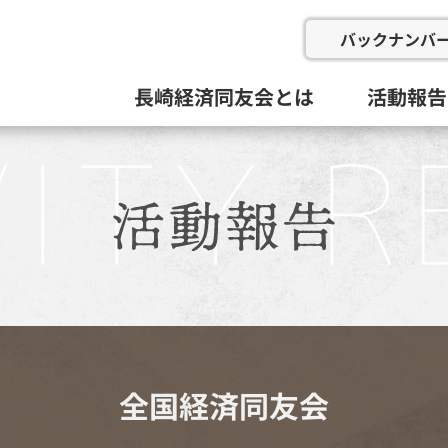
バックナンバ
長崎経済同友会とは
活動報告
会の概要
委員会と活動目標
例会
総会等(総
企画総務
新産業推
にぎわい
地域イン
九州経済
その他
活動組織と役員
過去の委
全国経済同友会