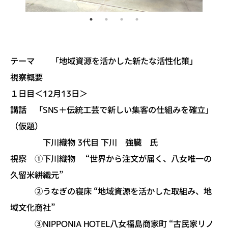
テーマ 「地域資源を活かした新たな活性化策」
視察概要
１日目＜12月13日＞
講話 「SNS＋伝統工芸で新しい集客の仕組みを確立」
（仮題）
下川織物 3代目 下川 強臓 氏
視察 ①下川織物 “世界から注文が届く、八女唯一の
久留米絣織元”
②うなぎの寝床 “地域資源を活かした取組み、地
域文化商社”
③NIPPONIA HOTEL八女福島商家町 “古民家リノ