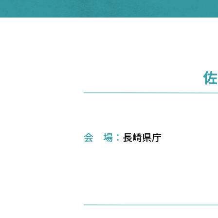
佐
会 場：
長崎県庁