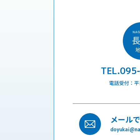
TEL.095
電話受付：平日9
メール
doyukai@nag