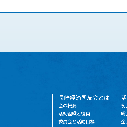
長崎経済同友会とは
活
会の概要
例
活動組織と役員
総
委員会と活動目標
企