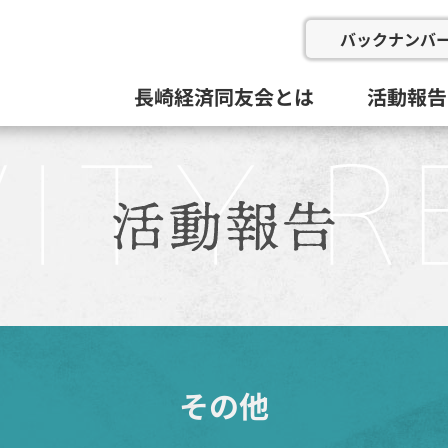
バックナンバ
長崎経済同友会とは
活動報告
会の概要
委員会と活動目標
例会
総会等(総
企画総務
新産業推
にぎわい
地域イン
九州経済
その他
活動組織と役員
過去の委
その他