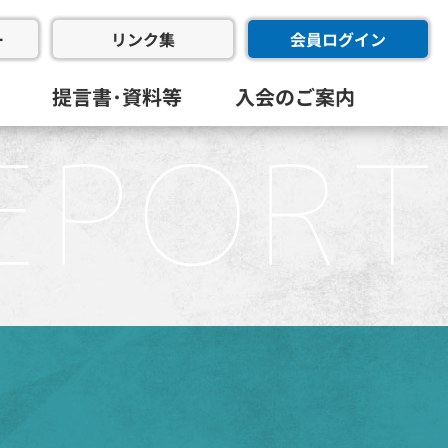
ー
会員ログイン
リンク集
提言書･資料等
入会のご案内
会･幹事会･代表幹事会)
委員会
進委員会
共創委員会
フラ推進委員会
同友会･全国経済同友会
員会