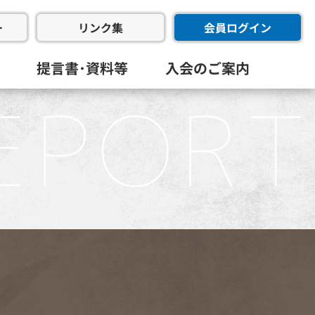
ー
会員ログイン
リンク集
提言書･資料等
入会のご案内
会･幹事会･代表幹事会)
委員会
進委員会
共創委員会
フラ推進委員会
同友会･全国経済同友会
員会