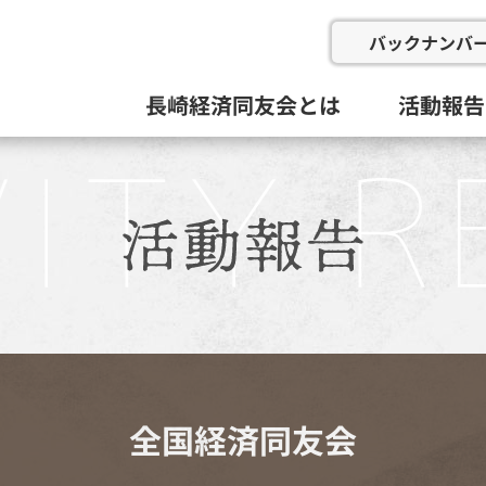
バックナンバ
長崎経済同友会とは
活動報告
会の概要
委員会と活動目標
例会
総会等(総
企画総務
新産業推
にぎわい
地域イン
九州経済
その他
活動組織と役員
過去の委
全国経済同友会