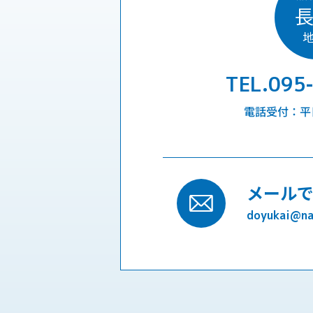
TEL.095
電話受付：平日9
メール
doyukai@nag