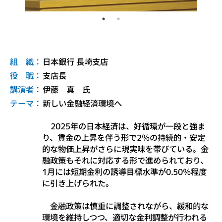
組 織：
日本銀行 長崎支店
役 職：
支店長
講演者：
伊藤 真 氏
テーマ：
新しい金融経済環境へ
2025年の日本経済は、好循環が一段と強ま
り、賃金の上昇を伴う形で2％の持続的・安定
的な物価上昇がさらに現実味を帯びている。金
融政策もそれに対応する形で進められており、
1月には短期金利の誘導目標水準が0.50％程度
に引き上げられた。
金融政策は慎重に調整されながら、緩和的な
環境を維持しつつ、適切な金利調整が行われる