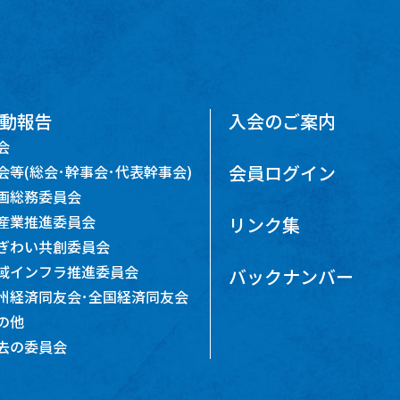
動報告
入会のご案内
会
会員ログイン
会等(総会･幹事会･代表幹事会)
画総務委員会
産業推進委員会
リンク集
ぎわい共創委員会
域インフラ推進委員会
バックナンバー
州経済同友会･全国経済同友会
の他
去の委員会