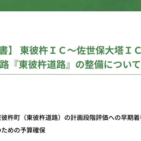
要望書】 東彼杵ＩＣ～佐世保大塔
路『東彼杵道路』の整備につい
東彼杵町（東彼杵道路）の計画段階評価への早期着
のための予算確保