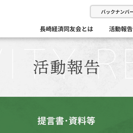
バックナンバ
長崎経済同友会とは
活動報告
会の概要
委員会と活動目標
例会
総会等(総
企画総務
新産業推
にぎわい
地域イン
九州経済
その他
活動組織と役員
過去の委
提言書･資料等