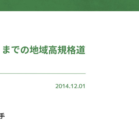
ＩＣまでの地域高規格道
て
2014.12.01
手