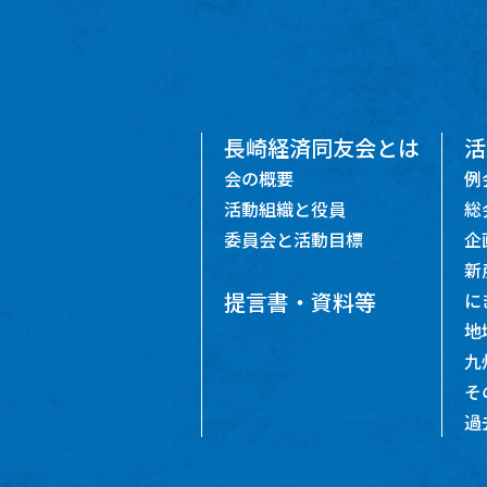
長崎経済同友会とは
活
会の概要
例
活動組織と役員
総
委員会と活動目標
企
新
提言書・資料等
に
地
九
そ
過