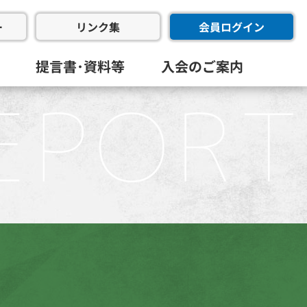
ー
会員ログイン
リンク集
提言書･資料等
入会のご案内
会･幹事会･代表幹事会)
委員会
進委員会
共創委員会
フラ推進委員会
同友会･全国経済同友会
員会