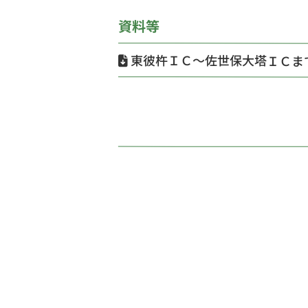
資料等
東彼杵ＩＣ～佐世保大塔ＩＣま