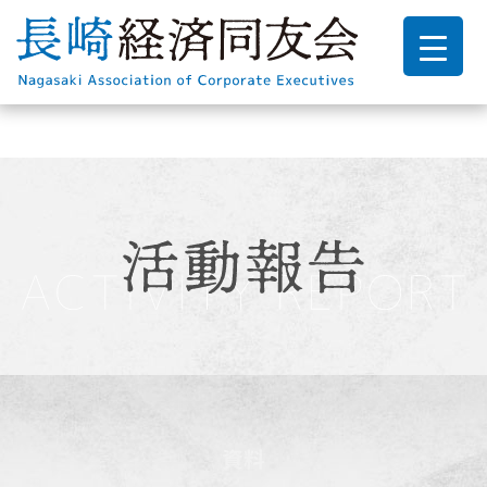
Warning
: Attempt to read property "parent" on bool in
/home/manowar/nagasaki-doyukai.jp/public_html/ndwp/wp-
content/themes/doyu/taxonomy.php
on line
8
資料